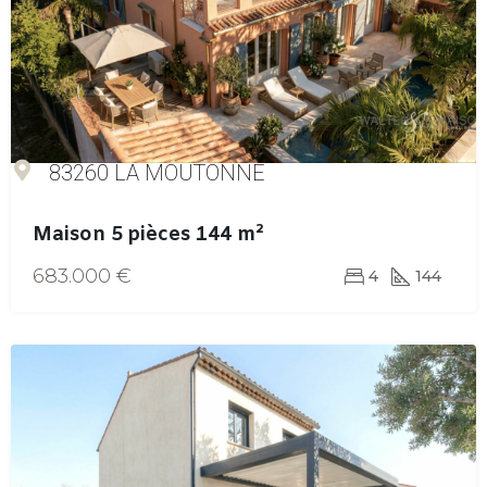
83260 LA MOUTONNE
Maison 5 pièces 144 m²
683.000 €
4
144