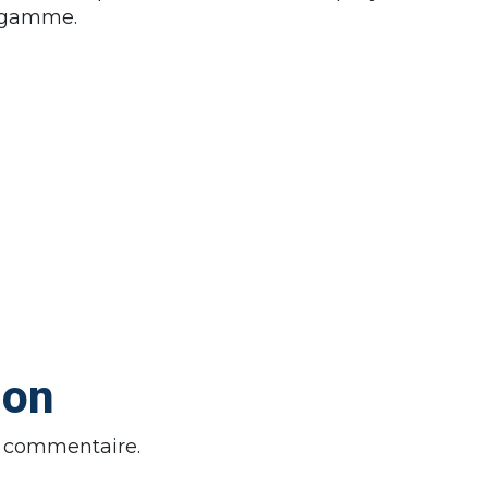
e gamme.
ion
n commentaire.