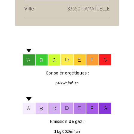
Ville
83350 RAMATUELLE
Conso énergétiques :
64 kwh/m² an
Emission de gaz :
1 kg C02/m² an