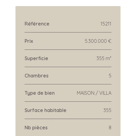
Référence
15211
Prix
5.300.000 €
Superficie
355 m²
Chambres
5
Type de bien
MAISON / VILLA
Surface habitable
355
Nb pièces
8