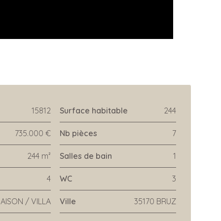
15812
Surface habitable
244
735.000 €
Nb pièces
7
244 m²
Salles de bain
1
4
WC
3
AISON / VILLA
Ville
35170 BRUZ