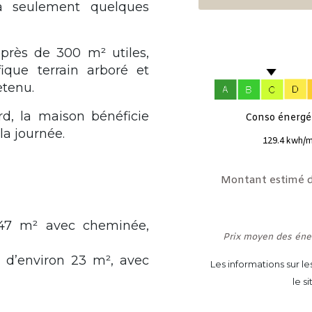
 à seulement quelques
près de 300 m² utiles,
ique terrain arboré et
etenu.
rd, la maison bénéficie
Conso énergét
la journée.
129.4 kwh/m
Montant estimé d
n 47 m² avec cheminée,
Prix moyen des éne
 d’environ 23 m², avec
Les informations sur l
le s