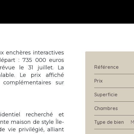
x enchères interactives
départ : 735 000 euros
Référence
évue le 31 juillet. La
able. Le prix affiché
Prix
s complémentaires sur
Superficie
Chambres
dentiel recherché et
te maison de style Île-
Type de bien
M
vie privilégié, alliant