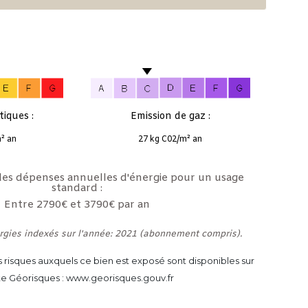
iques :
Emission de gaz :
² an
27 kg C02/m² an
es dépenses annuelles d'énergie pour un usage
standard :
Entre 2790€ et 3790€ par an
rgies indexés sur l'année: 2021 (abonnement compris).
es risques auxquels ce bien est exposé sont disponibles sur
ite Géorisques : www.georisques.gouv.fr