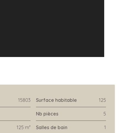
15803
Surface habitable
125
Nb pièces
5
125 m²
Salles de bain
1