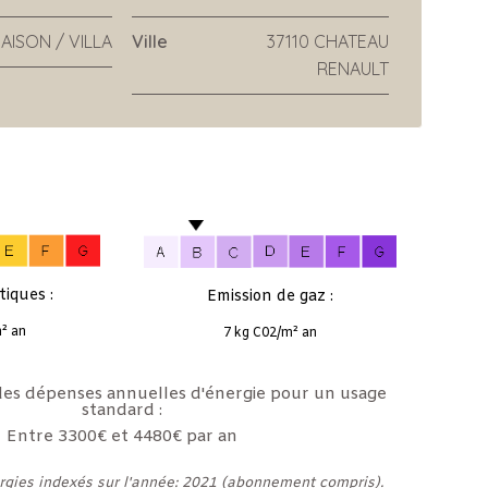
AISON / VILLA
Ville
37110 CHATEAU
RENAULT
iques :
Emission de gaz :
² an
7 kg C02/m² an
es dépenses annuelles d'énergie pour un usage
standard :
Entre 3300€ et 4480€ par an
rgies indexés sur l'année: 2021 (abonnement compris).