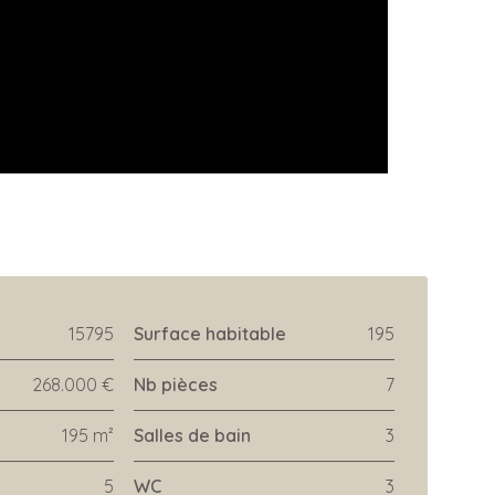
15795
Surface habitable
195
268.000 €
Nb pièces
7
195 m²
Salles de bain
3
5
WC
3