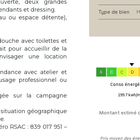
uverte, deux grandes
endants et dressing.
Type de bien
M
au ou espace détente),
douche avec toilettes et
t pour accueillir de la
nvisager une location
ndance avec atelier et
usage professionnel ou
Conso énergét
gagée sur la campagne
199.7 kwh/m
 situation géographique
Montant estimé d
e.
o RSAC : 839 017 951 –
Prix moyen des éne